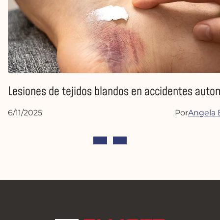
Lesiones de tejidos blandos en accidentes autom
6/11/2025
Por
Angela E