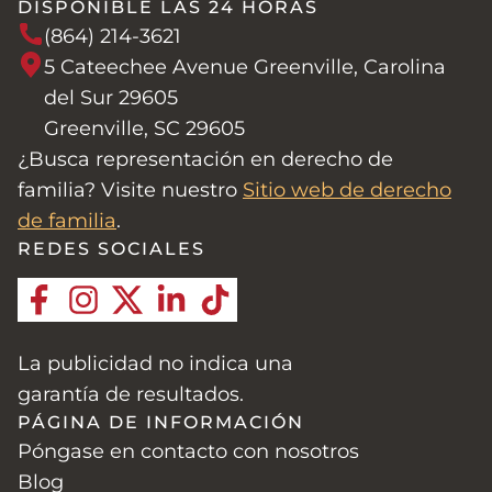
DISPONIBLE LAS 24 HORAS
expire el plazo final.
los protocolos básicos de seguridad.
(864) 214-3621
5 Cateechee Avenue Greenville, Carolina
del Sur 29605
Greenville, SC 29605
¿Busca representación en derecho de
familia? Visite nuestro
Sitio web de derecho
de familia
.
REDES SOCIALES
La publicidad no indica una
garantía de resultados.
PÁGINA DE INFORMACIÓN
Póngase en contacto con nosotros
Blog